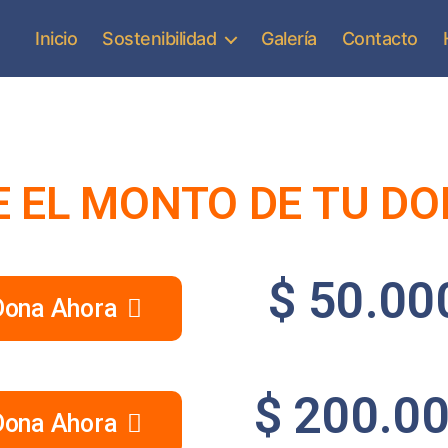
Inicio
Sostenibilidad
Galería
Contacto
 EL MONTO DE TU D
$ 50.00
Dona Ahora
$ 200.0
Dona Ahora