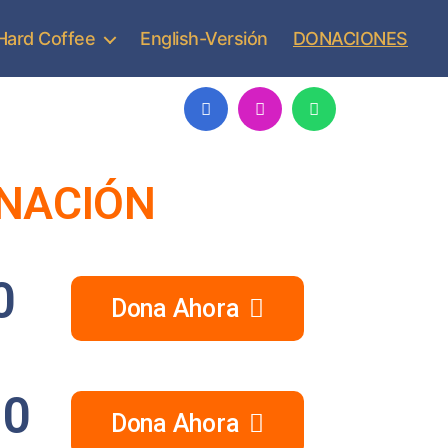
Hard Coffee
English-Versión
DONACIONES
ONACIÓN
0
Dona Ahora
00
Dona Ahora